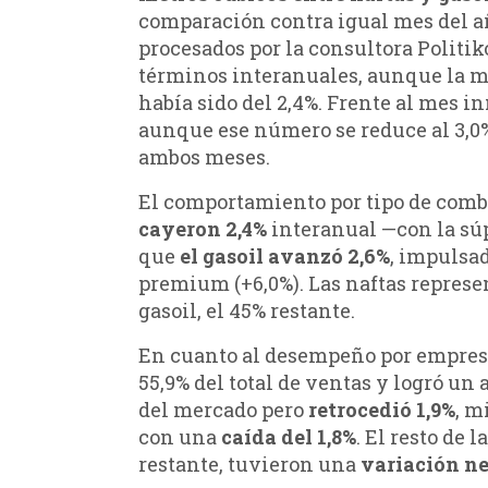
comparación contra igual mes del añ
procesados por la consultora Politi
términos interanuales, aunque la más 
había sido del 2,4%. Frente al mes i
aunque ese número se reduce al 3,0% 
ambos meses.
El comportamiento por tipo de comb
cayeron 2,4%
interanual —con la sú
que
el gasoil avanzó 2,6%
, impulsa
premium (+6,0%). Las naftas represe
gasoil, el 45% restante.
En cuanto al desempeño por empres
55,9% del total de ventas y logró un 
del mercado pero
retrocedió 1,9%
, m
con una
caída del 1,8%
. El resto de
restante, tuvieron una
variación ne