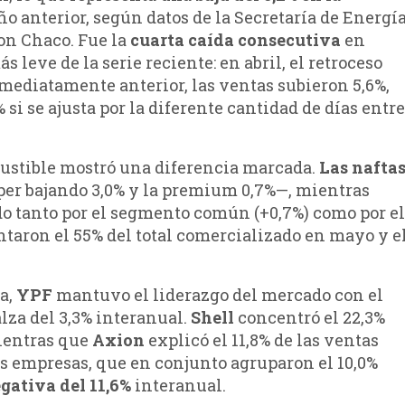
o anterior, según datos de la Secretaría de Energí
kon Chaco. Fue la
cuarta caída consecutiva
en
leve de la serie reciente: en abril, el retroceso
nmediatamente anterior, las ventas subieron 5,6%,
si se ajusta por la diferente cantidad de días entre
ustible mostró una diferencia marcada.
Las nafta
per bajando 3,0% y la premium 0,7%—, mientras
do tanto por el segmento común (+0,7%) como por el
ntaron el 55% del total comercializado en mayo y e
a,
YPF
mantuvo el liderazgo del mercado con el
alza del 3,3% interanual.
Shell
concentró el 22,3%
ientras que
Axion
explicó el 11,8% de las ventas
 las empresas, que en conjunto agruparon el 10,0%
gativa del 11,6%
interanual.