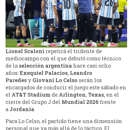
Lionel Scaloni
repetirá el tridente de
mediocampo con el que debutó como técnico
de la
selección argentina
hace casi ocho
años:
Exequiel Palacios
,
Leandro
Paredes
y
Giovani Lo Celso
serán los
encargados de conducir el juego este sábado en
el
AT&T Stadium
de
Arlington
,
Texas
, en el
cierre del Grupo J del
Mundial 2026
frente
a
Jordania
.
Para Lo Celso, el partido tiene una dimensión
personal que va más allá de lo táctico. El