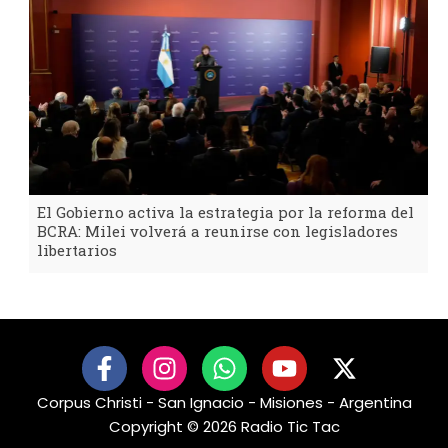
El Gobierno activa la estrategia por la reforma del
BCRA: Milei volverá a reunirse con legisladores
libertarios
F
I
W
Y
X
a
n
h
o
-
Corpus Christi - San Ignacio - Misiones - Argentina
c
s
a
u
t
Copyright © 2026 Radio Tic Tac
e
t
t
t
w