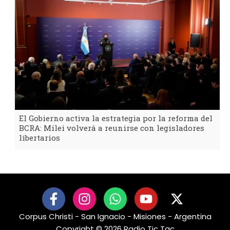
El Gobierno activa la estrategia por la reforma del
BCRA: Milei volverá a reunirse con legisladores
libertarios
F
I
W
Y
X
a
n
h
o
-
Corpus Christi - San Ignacio - Misiones - Argentina
c
s
a
u
t
Copyright © 2026 Radio Tic Tac